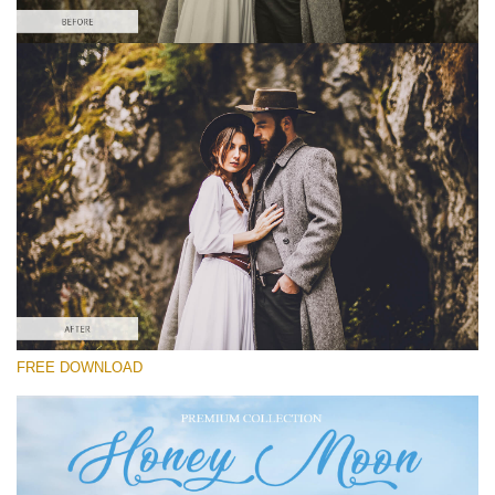
選んでください
Free Wedding Preset #22
Honey Moon
(30 Lr Presets)
Luxe Wedding
(230 Lr Presets)
Entire Collection
FREE DOWNLOAD
(2067 Lr Presets)
無料ダウンロード