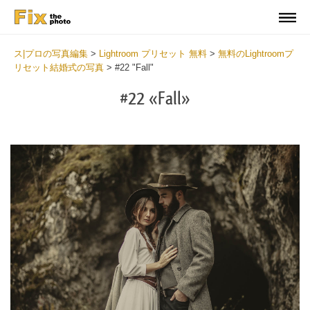
ス|プロの写真編集
>
Lightroom プリセット 無料
>
無料のLightroomプ
リセット結婚式の写真
>
#22 "Fall"
#22 «Fall»
Do
Fr