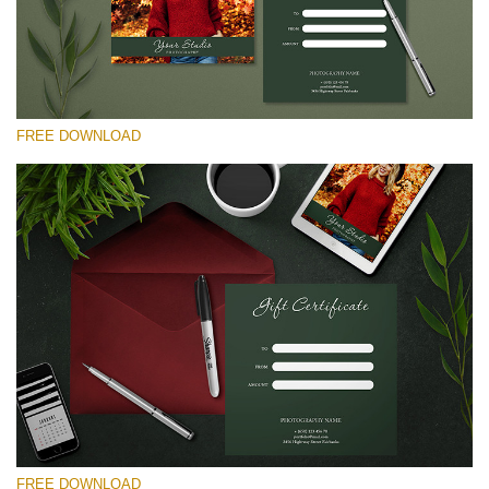
54
Wa
Try
to
ac
arr
FREE DOWNLOAD
off
on
null
in
選んでください
/va
on
Free Template #10
line
Pricing Guide Template
54
無料ダウンロード
FREE DOWNLOAD