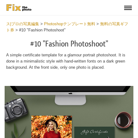
ス|プロの写真編集
>
Photoshopテンプレート無料
>
無料の写真ギフ
ト券
>
#10 "Fashion Photoshoot"
#10 "Fashion Photoshoot"
A simple certificate template for a glamour portrait photoshoot. It is
done in a minimalistic style with hand-written fonts on a dark green
background. At the front side, only one photo is placed.
Wa
Und
var
$v
in
/va
on
line