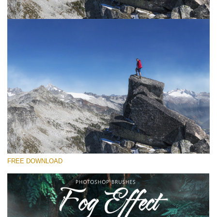
選んでください
Free Ps Brush #2
Fog Effect
(30 Ps Brushes)
無料ダウンロード
FREE DOWNLOAD