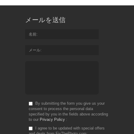
メールを送信
名前
メール
By submitting the form you give us your
consent to process the personal data
specified by you in the fields above according
to our
Privacy Policy
I agree to be updated with special offers
and deals from FixThePhoto.com