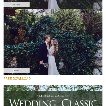
yo
選んでください
va
em
Free Capture One Style #15
ad
an
Wedding Classic
yo
fir
(30 Lr Presets)
n
Luxe Wedding
an
re
th
fil
(230 Lr Presets)
fr
of
無料ダウンロード
ch
FREE DOWNLOAD
Do
RECOMMENDED PHOTOS:
wedding photography
Fr
St