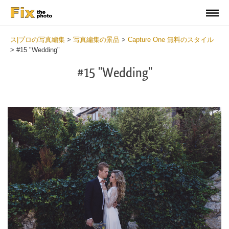
ス|プロの写真編集
>
写真編集の景品
>
Capture One 無料のスタイル
>
#15 "Wedding"
#15 "Wedding"
Cl
at
th
bu
an
re
Fr
We
St
wi
2
mi
Wr