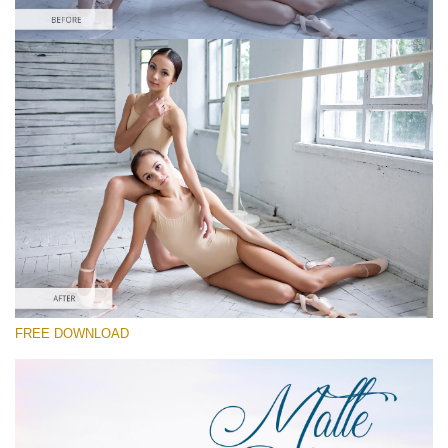
Wr
選んでください
yo
va
Free Camera Raw Preset #8
em
ad
Matte Dream
an
yo
(70 Lr Presets)
fir
Matte Complete
n
an
re
th
(130 Lr Presets)
fil
fr
無料ダウンロード
of
ch
FREE DOWNLOAD
Do
RECOMMENDED PHOTOS:
fashion, travel, portrait, street, lifestyle, children, wedding,
Fr
fashion, couple, newborn
Pr