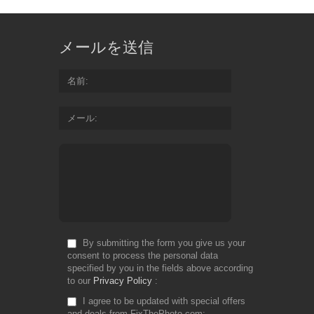
メールを送信
名前
メール
By submitting the form you give us your
consent to process the personal data
specified by you in the fields above according
to our
Privacy Policy
I agree to be updated with special offers
and deals from FixThePhoto.com