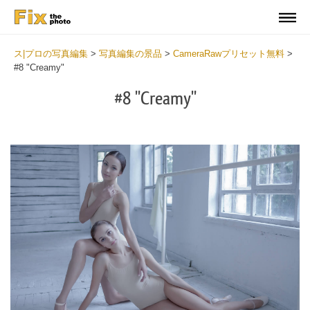
ス|プロの写真編集
>
写真編集の景品
>
CameraRawプリセット無料
>
#8 "Creamy"
#8 "Creamy"
Cl
at
th
bu
an
re
Fr
Ca
R
Pr
wi
2
mi