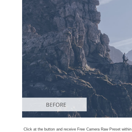
製品レ
Click at the button and receive Free Camera Raw Preset within 