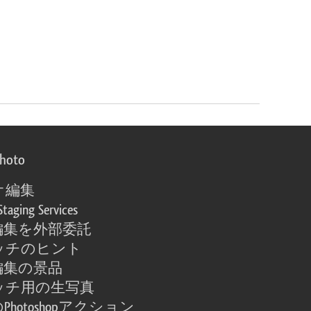
photo
オ編集
Staging Services
編集を外部委託
ッチのヒント
編集の景品
ッチ用の生写真
Photoshopアクション