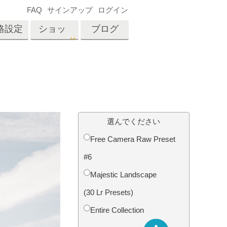
FAQ
サインアップ
ログイン
格設定
ショッ
ブログ
プ
es
Video
プロフェッショナル
LUT
テン
タッチ
不動産写真編集
ビデオオーバーレイ
選んでください
ーカ
Free Camera Raw Preset
#6
招待
内容
写真入力アプリケーショ
Majestic Landscape
ン内容
(30 Lr Presets)
Entire Collection