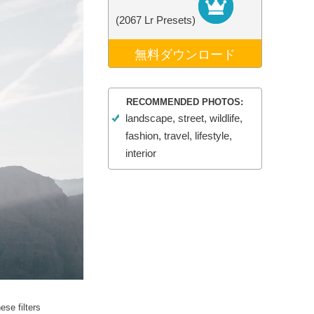
データ
Video Editing Services
(2067 Lr Presets)
無料ダウンロード
RECOMMENDED PHOTOS:
landscape, street, wildlife,
fashion, travel, lifestyle,
interior
se filters