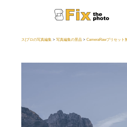
ス|プロの写真編集
>
写真編集の景品
>
CameraRawプリセット
Light
LRプ
ヘッド
ョン全
ベスト
セット
モバイ
ン
結婚式