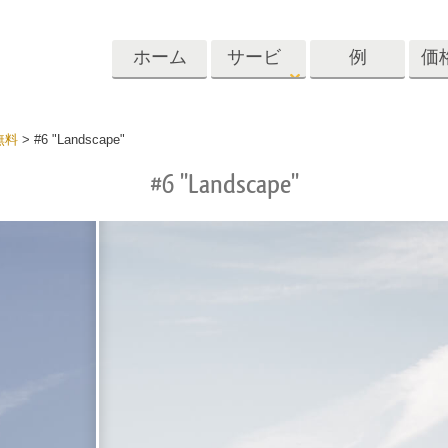
ホーム
サービ
例
価
ス
Lightroom
Photoshop
Templat
無料
>
#6 "Landscape"
#6 "Landscape"
roomのプリセット
Photoshopアクション
テンプレート
リセットコレクシ
Photoshopブラシ
マーケティング
ショットレタッチ
ボディレタッチ
赤ちゃんの写真レ
体
プレート
サービス
する
Photoshopオーバーレイ
ディールプリ
バレンタインデ
Photoshopテクスチャ
ード
Psアクションコレクシ
ルコレクショ
結婚式招待状
ョン全体
子供の誕生日の
Psはコレクション全体
の写真編集サービ
AIが生成した衣料品モデ
画像操作料理
状
をオーバーレイしま
ス
ル
す