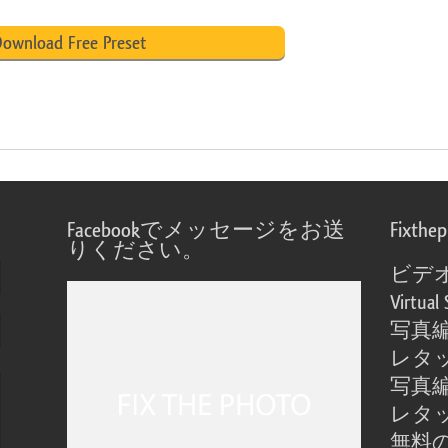
ownload Free Preset
Facebookでメッセージをお送
Fixthe
りください。
ビデ
Virtual 
写真
レタ
写真
レタ
無料の