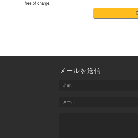
free of charge.
D
メールを送信
名前
メール