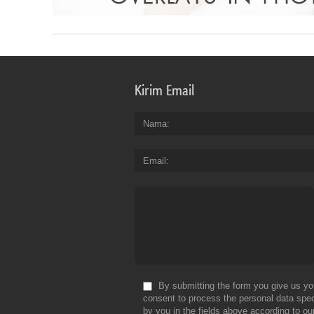
Kirim Email
Nama
Email
By submitting the form you give us yo
consent to process the personal data spec
by you in the fields above according to ou