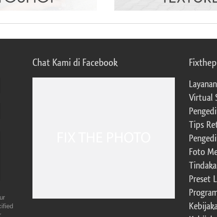
Chat Kami di Facebook
Fixthe
Layanan
Virtual 
Pengedi
Tips Re
Pengedi
Foto Me
Tindaka
Preset 
Program 
ur
Kebijak
ified
r