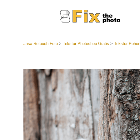
Jasa Retouch Foto
>
Tekstur Photoshop Gratis
>
Tekstur Pohon
Lightroom
Seluruh K
Layanan R
Preset Ke
Koleksi Se
Jasa Edi