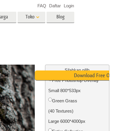
FAQ
Daftar
Login
arga
Toko
Blog
es
Video
LUT profesional
Hamparan Video
o Bayi
Layanan Edit Foto Real Estate
Silahkan pilih
Download Free Overlay
Free Photoshop Overlay
 anak
Small 800*533px
ambar
Layanan Restorasi Foto
Green Grass
(40 Textures)
Large 6000*4000px