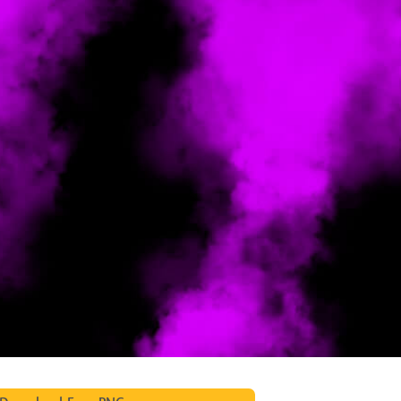
 Perbaikan Produk
Layanan Retouching Perhiasan
Data Pelatihan AI