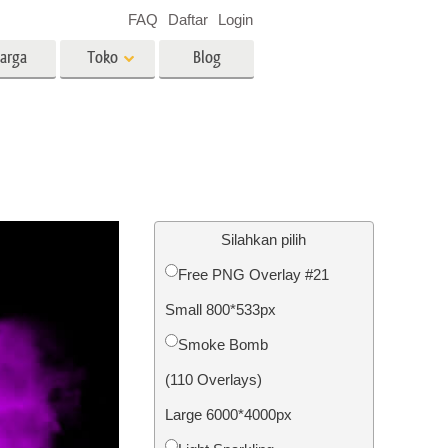
FAQ
Daftar
Login
arga
Toko
Blog
es
Video
LUT profesional
Hamparan Video
o Bayi
Layanan Edit Foto Real Estate
Silahkan pilih
Free PNG Overlay #21
 anak
Small 800*533px
ambar
Layanan Restorasi Foto
Smoke Bomb
(110 Overlays)
Large 6000*4000px