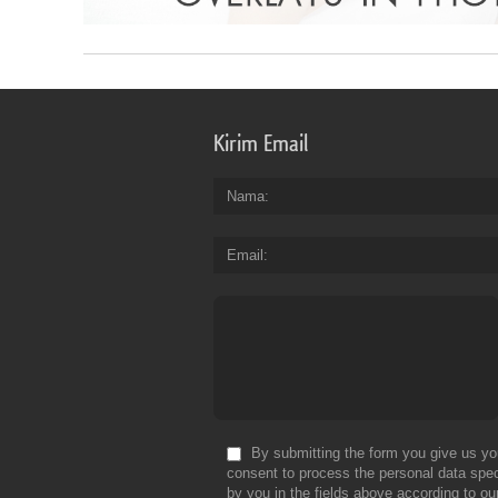
Kirim Email
Nama
Email
By submitting the form you give us yo
consent to process the personal data spec
by you in the fields above according to ou