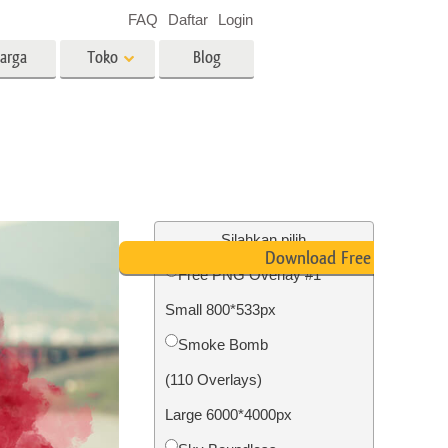
FAQ
Daftar
Login
arga
Toko
Blog
es
Video
LUT profesional
Hamparan Video
o Bayi
Layanan Edit Foto Real Estate
Silahkan pilih
Download Free PNG
Free PNG Overlay #1
 anak
Small 800*533px
ambar
Layanan Restorasi Foto
Smoke Bomb
(110 Overlays)
Large 6000*4000px