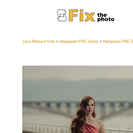
Jasa Retouch Foto
>
Hamparan PNG Gratis
>
Hamparan PNG B
Lightroom
Seluruh K
Layanan R
Preset Ke
Koleksi Se
Jasa Edi