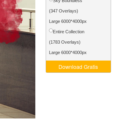
Sky Boundless
Video Editing Services
(347 Overlays)
Large 6000*4000px
Entire Collection
(1783 Overlays)
Large 6000*4000px
Download Gratis