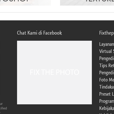
Chat Kami di Facebook
Fixthe
Layanan
Virtual 
Pengedi
Tips Re
Pengedi
Foto Me
Tindaka
Preset 
Program 
ur
Kebijak
ified
r