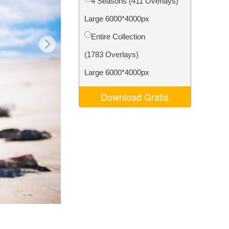
4 Seasons (411 Overlays)
Video Editing Services
Large 6000*4000px
Entire Collection
(1783 Overlays)
Large 6000*4000px
Download Gratis