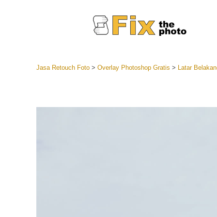
Jasa Retouch Foto
>
Overlay Photoshop Gratis
>
Latar Belakan
Lightroom
Seluruh K
Layanan R
Preset Ke
Koleksi Se
Jasa Edi