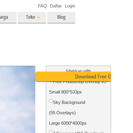
FAQ
Daftar
Login
arga
Toko
Blog
es
Video
LUT profesional
Hamparan Video
o Bayi
Layanan Edit Foto Real Estate
Silahkan pilih
Download Free Overlay
Free Photoshop Overlay #9
 anak
Small 800*533px
ambar
Layanan Restorasi Foto
Sky Background
(55 Overlays)
Large 6000*4000px