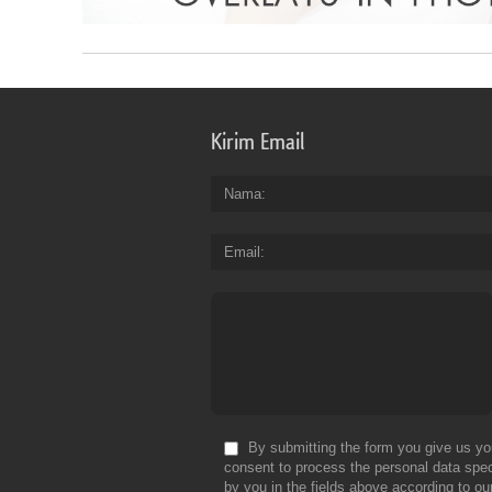
Kirim Email
Nama
Email
By submitting the form you give us yo
consent to process the personal data spec
by you in the fields above according to ou