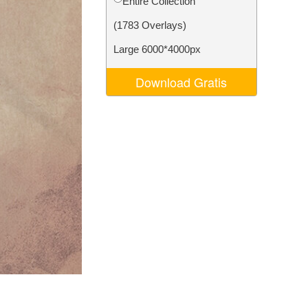
Entire Collection
Video Editing Services
(1783 Overlays)
Large 6000*4000px
Download Gratis