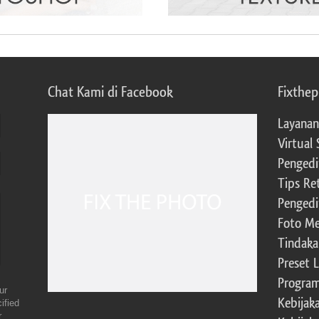
Chat Kami di Facebook
Fixthe
Layanan
Virtual 
Pengedi
Tips Re
Pengedi
Foto Me
Tindaka
Preset 
Program 
ur
Kebijak
ified
r