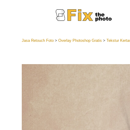
Jasa Retouch Foto
>
Overlay Photoshop Gratis
>
Tekstur Kerta
Lightroom
Seluruh K
Layanan R
Preset Ke
Koleksi Se
Jasa Edi