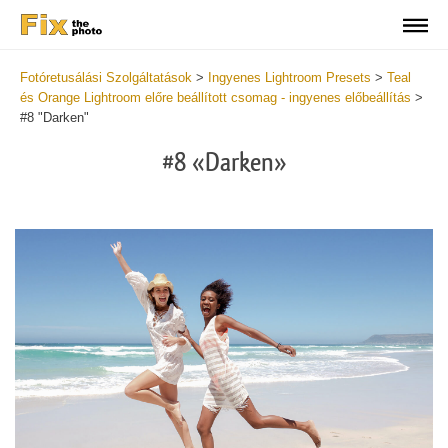
Fotóretusálási Szolgáltatások
>
Ingyenes Lightroom Presets
>
Teal
és Orange Lightroom előre beállított csomag - ingyenes előbeállítás
>
#8 "Darken"
#8 «Darken»