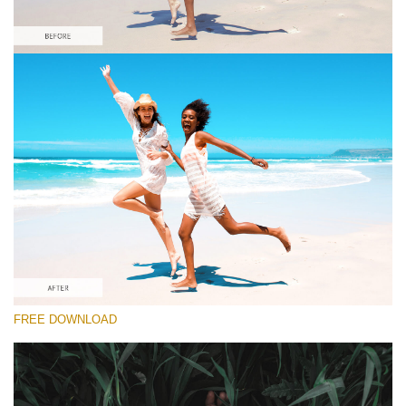
Kérlek, válassz
Orange&Teal Lightroom Preset #8
Dark Film
(25 Lr Presets)
Luxe Wedding
(230 Lr Presets)
Must-Have Collection
FREE DOWNLOAD
(1432 Lr Presets)
Ingyenes letöltés