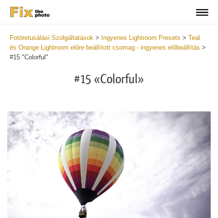
Fotóretusálási Szolgáltatások
>
Ingyenes Lightroom Presets
>
Teal
és Orange Lightroom előre beállított csomag - ingyenes előbeállítás
>
#15 "Colorful"
#15 «Colorful»
Do
Fr