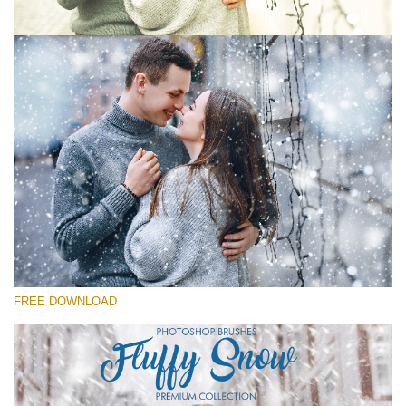
Kérlek, válassz
Free Ps Brush #10
Fluffy Snow
(60 Ps Brushes)
Ingyenes letöltés
FREE DOWNLOAD