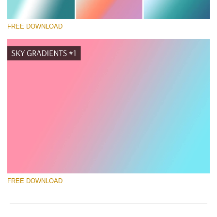
FREE DOWNLOAD
Kérlek, válassz
Free Photoshop Gradient #1
Marketing Templates Photography
Ingyenes letöltés
FREE DOWNLOAD