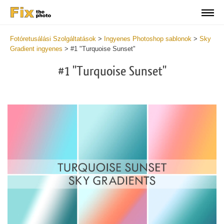
Fotóretusálási Szolgáltatások
>
Ingyenes Photoshop sablonok
>
Sky
Gradient ingyenes
>
#1 "Turquoise Sunset"
#1 "Turquoise Sunset"
Do
Gr
for
Fr