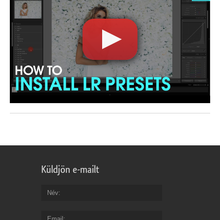
Küldjön e-mailt
Név
Email