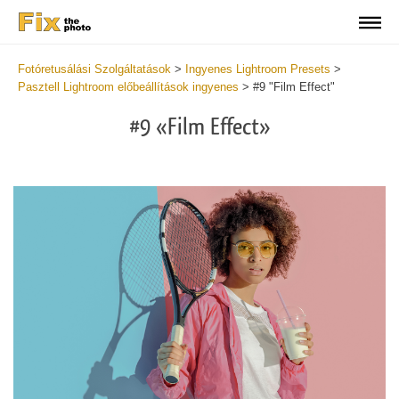
Fotóretusálási Szolgáltatások
>
Ingyenes Lightroom Presets
>
Pasztell Lightroom előbeállítások ingyenes
>
#9 "Film Effect"
#9 «Film Effect»