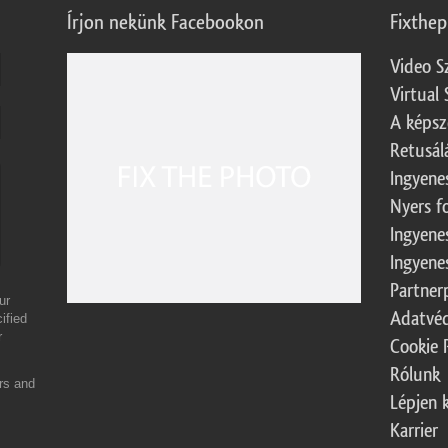
Írjon nekünk Facebookon
Fixthe
Video S
Virtual 
A képsz
Retusál
Ingyene
Nyers f
Ingyene
Ingyene
Partner
ur
Adatvéd
ified
r
Cookie 
Rólunk
ers and
Lépjen 
Karrier