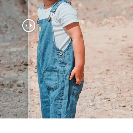
hỉnh sửa sản phẩm
Ékszer -retusálási szolgáltatások
AI Képzési Adato