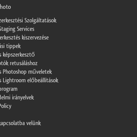
photo
zerkesztési Szolgáltatások
Staging Services
erkesztés kiszervezése
ási tippek
s képszerkesztő
otók retusáláshoz
s Photoshop műveletek
s Lightroom előbeállítások
program
elmi irányelvek
Policy
kapcsolatba velünk