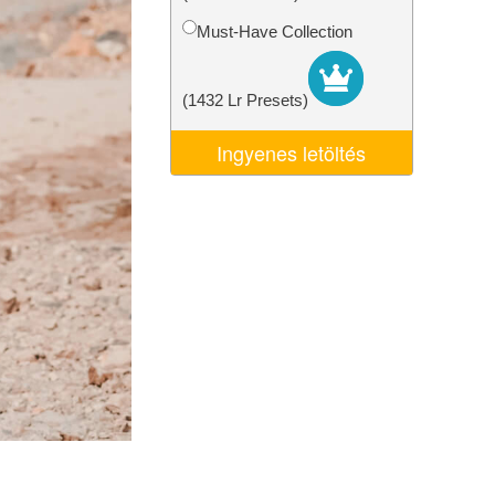
k
Video Editing Services
Must-Have Collection
(1432 Lr Presets)
Ingyenes letöltés