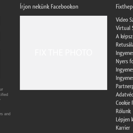
Írjon nekünk Facebookon
Fixthe
Video S
Virtual 
A képsz
Retusál
Ingyene
Nyers f
Ingyene
Ingyene
Partner
ur
Adatvéd
ified
r
Cookie 
Rólunk
ers and
Lépjen 
Karrier