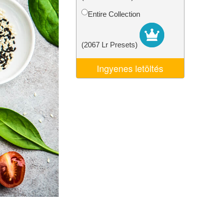
k
Video Editing Services
Entire Collection
(2067 Lr Presets)
Ingyenes letöltés