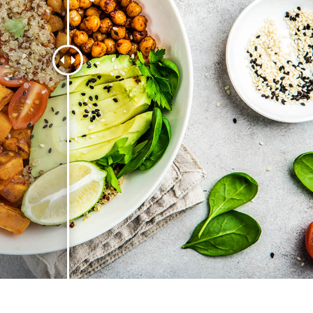
hỉnh sửa sản phẩm
Ékszer -retusálási szolgáltatások
AI Képzési Adato