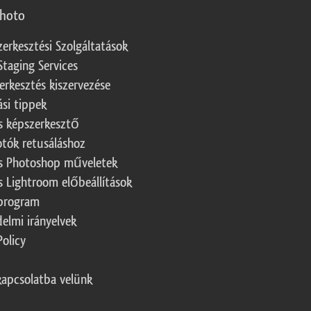
photo
zerkesztési Szolgáltatások
Staging Services
erkesztés kiszervezése
ási tippek
s képszerkesztő
otók retusáláshoz
s Photoshop műveletek
s Lightroom előbeállítások
program
elmi irányelvek
Policy
kapcsolatba velünk