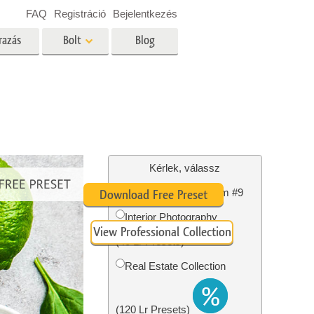
FAQ
Registráció
Bejelentkezés
razás
Bolt
Blog
es
Video
Professzionális LUT
Videofedvények
ltatások
Ingatlan Fotószerkesztő
Szolgáltatások
Kérlek, válassz
Food Preset Lightroom #9
Download Free Preset
Interior Photography
View Professional Collection
tatások
Fotó -helyreállítási szolgáltatások
(40 Lr Presets)
Real Estate Collection
(120 Lr Presets)