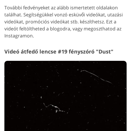
További fedvényeket az alább ismertetett oldalakon
találhat. Segítségükkel vonzó esküvői videókat, utazási
videókat, promóciós videókat stb. készíthetsz. Ezt a
videót feltöltheted a blogodra, vagy megoszthatod az
Instagramon.
Videó átfedő lencse #19 fényszóró "Dust"