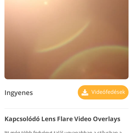
Ingyenes
Videófedések
Kapcsolódó Lens Flare Video Overlays
Itt még több fedvényt talál ugyanabban a stílusban a