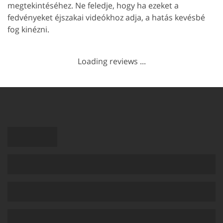
megtekintéséhez. Ne feledje, hogy ha ezeket a
fedvényeket éjszakai videókhoz adja, a hatás kevésbé
fog kinézni.
Loading reviews ...