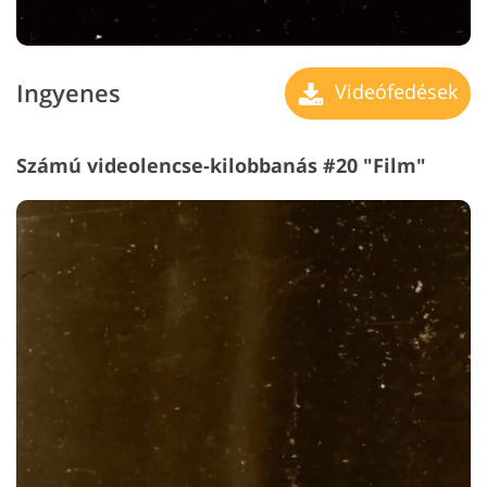
Ingyenes
Videófedések
Számú videolencse-kilobbanás #20 "Film"