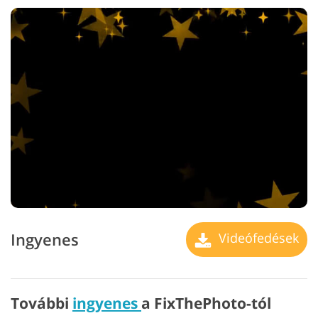
Ingyenes
Videófedések
További
ingyenes
a FixThePhoto-tól