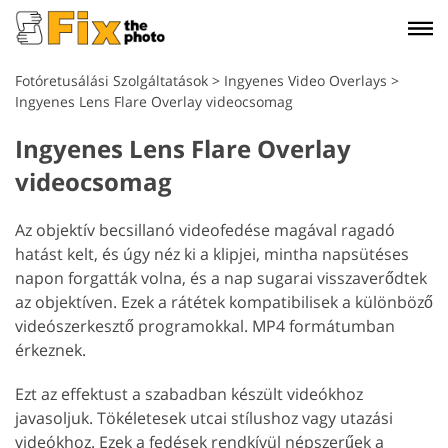
Fotóretusálási Szolgáltatások
>
Ingyenes Video Overlays
>
Ingyenes Lens Flare Overlay videocsomag
Ingyenes Lens Flare Overlay
videocsomag
Az objektív becsillanó videofedése magával ragadó
hatást kelt, és úgy néz ki a klipjei, mintha napsütéses
napon forgatták volna, és a nap sugarai visszaverődtek
az objektíven. Ezek a rátétek kompatibilisek a különböző
videószerkesztő programokkal. MP4 formátumban
érkeznek.
Ezt az effektust a szabadban készült videókhoz
javasoljuk. Tökéletesek utcai stílushoz vagy utazási
videókhoz. Ezek a fedések rendkívül népszerűek a