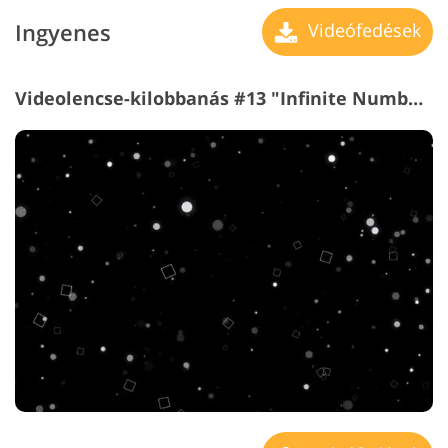
Ingyenes
Videófedések
Videolencse-kilobbanás #13 "Infinite Numbers"