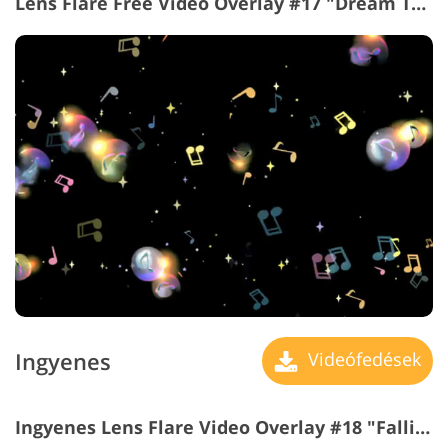
Lens Flare Free Video Overlay #17 "Dream Tunes"
Ingyenes
Videófedések
Ingyenes Lens Flare Video Overlay #18 "Falling Stars"