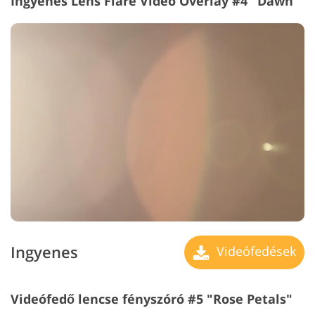
Ingyenes Lens Flare Video Overlay #4 "Dawn"
Ingyenes
Videófedések
Videófedő lencse fényszóró #5 "Rose Petals"