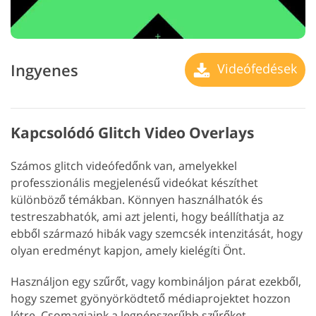
Ingyenes
Videófedések
Kapcsolódó Glitch Video Overlays
Számos glitch videófedőnk van, amelyekkel
professzionális megjelenésű videókat készíthet
különböző témákban. Könnyen használhatók és
testreszabhatók, ami azt jelenti, hogy beállíthatja az
ebből származó hibák vagy szemcsék intenzitását, hogy
olyan eredményt kapjon, amely kielégíti Önt.
Használjon egy szűrőt, vagy kombináljon párat ezekből,
hogy szemet gyönyörködtető médiaprojektet hozzon
létre. Csomagjaink a legnépszerűbb szűrőket