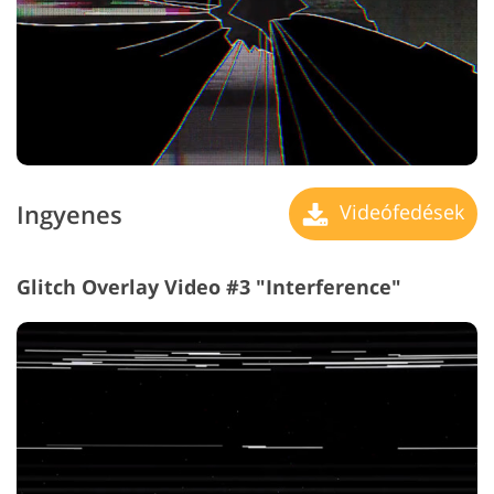
Ingyenes
Videófedések
Glitch Overlay Video #3 "Interference"