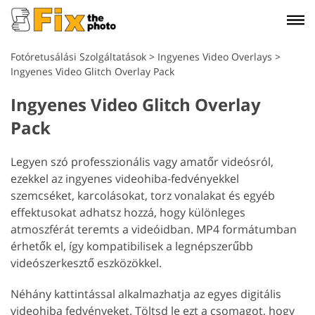
Fotóretusálási Szolgáltatások
>
Ingyenes Video Overlays
>
Ingyenes Video Glitch Overlay Pack
Ingyenes Video Glitch Overlay
Pack
Legyen szó professzionális vagy amatőr videósról,
ezekkel az ingyenes videohiba-fedvényekkel
szemcséket, karcolásokat, torz vonalakat és egyéb
effektusokat adhatsz hozzá, hogy különleges
atmoszférát teremts a videóidban. MP4 formátumban
érhetők el, így kompatibilisek a legnépszerűbb
videószerkesztő eszközökkel.
Néhány kattintással alkalmazhatja az egyes digitális
videohiba fedvényeket. Töltsd le ezt a csomagot, hogy