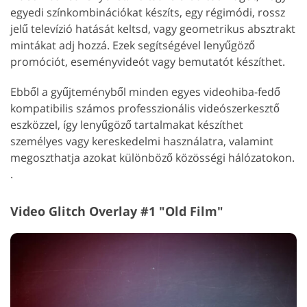
egyedi színkombinációkat készíts, egy régimódi, rossz
jelű televízió hatását keltsd, vagy geometrikus absztrakt
mintákat adj hozzá. Ezek segítségével lenyűgöző
promóciót, eseményvideót vagy bemutatót készíthet.
Ebből a gyűjteményből minden egyes videohiba-fedő
kompatibilis számos professzionális videószerkesztő
eszközzel, így lenyűgöző tartalmakat készíthet
személyes vagy kereskedelmi használatra, valamint
megoszthatja azokat különböző közösségi hálózatokon.
.
Video Glitch Overlay #1 "Old Film"