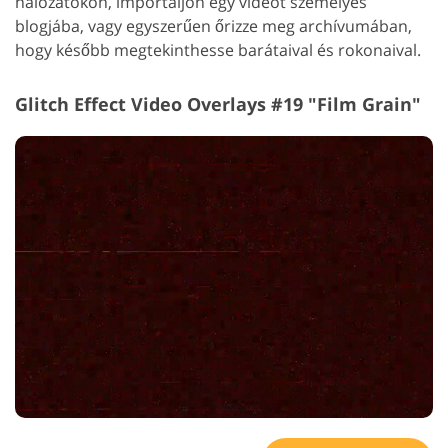
hálózatokon, importáljon egy videót személyes
blogjába, vagy egyszerűen őrizze meg archívumában,
hogy később megtekinthesse barátaival és rokonaival.
Glitch Effect Video Overlays #19 "Film Grain"