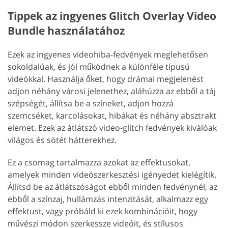
Tippek az ingyenes Glitch Overlay Video
Bundle használatához
Ezek az ingyenes videohiba-fedvények meglehetősen
sokoldalúak, és jól működnek a különféle típusú
videókkal. Használja őket, hogy drámai megjelenést
adjon néhány városi jelenethez, aláhúzza az ebből a táj
szépségét, állítsa be a színeket, adjon hozzá
szemcséket, karcolásokat, hibákat és néhány absztrakt
elemet. Ezek az átlátszó video-glitch fedvények kiválóak
világos és sötét hátterekhez.
Ez a csomag tartalmazza azokat az effektusokat,
amelyek minden videószerkesztési igényedet kielégítik.
Állítsd be az átlátszóságot ebből minden fedvénynél, az
ebből a színzaj, hullámzás intenzitását, alkalmazz egy
effektust, vagy próbáld ki ezek kombinációit, hogy
művészi módon szerkessze videóit, és stílusos