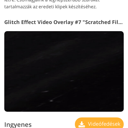
tartalmazzák az eredeti klipek készítéséhez.
Glitch Effect Video Overlay #7 "Scratched Film"
Ingyenes
Videófedések