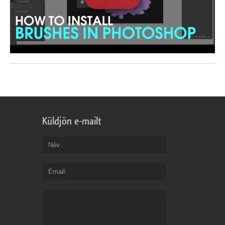
Küldjön e-mailt
Név
Email