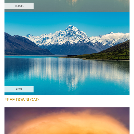
Kérlek, válassz
Free Landscape Action #6
Colorful Landscape
Winter Complete
Entire Collection
Ingyenes letöltés
FREE DOWNLOAD