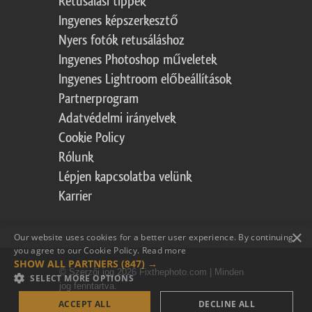
Retusálási tippek
Ingyenes képszerkesztő
Nyers fotók retusáláshoz
Ingyenes Photoshop műveletek
Ingyenes Lightroom előbeállítások
Partnerprogram
Adatvédelmi irányelvek
Cookie Policy
Rólunk
Lépjen kapcsolatba velünk
Karrier
×
Our website uses cookies for a better user experience. By continuing,
you agree to our Cookie Policy.
Read more
SHOW ALL PARTNERS
(847) →
© Szerzői jog 2026 Fixthephoto.com | Minden
SELECT MORE OPTIONS
jog fenntartva.
ACCEPT ALL
DECLINE ALL