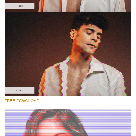
Kérlek, válassz
Free Glitch Action #2
Glitch Effect
Winter Complete
Entire Collection
Ingyenes letöltés
FREE DOWNLOAD