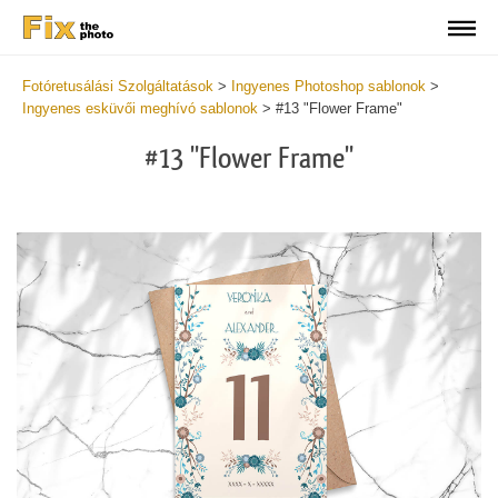
Fotóretusálási Szolgáltatások
>
Ingyenes Photoshop sablonok
>
Ingyenes esküvői meghívó sablonok
>
#13 "Flower Frame"
#13 "Flower Frame"
Cli
C
at
a
the
t
but
b
an
a
rec
p
Fre
t
We
fu
Inv
c
-
W
Flo
I
Fr
-
wit
F