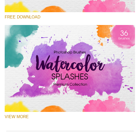
Kérlek, válassz
FREE DOWNLOAD
Free Ps Brush #5
Watercolor Splashes
(36 Ps Brushes)
Ingyenes letöltés
VIEW MORE