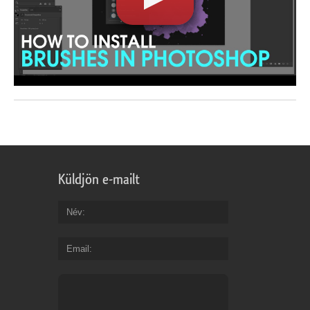
Küldjön e-mailt
Név
Email