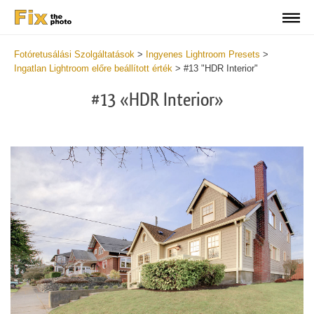
Fotóretusálási Szolgáltatások
>
Ingyenes Lightroom Presets
>
Ingatlan Lightroom előre beállított érték
>
#13 "HDR Interior"
#13 «HDR Interior»
B