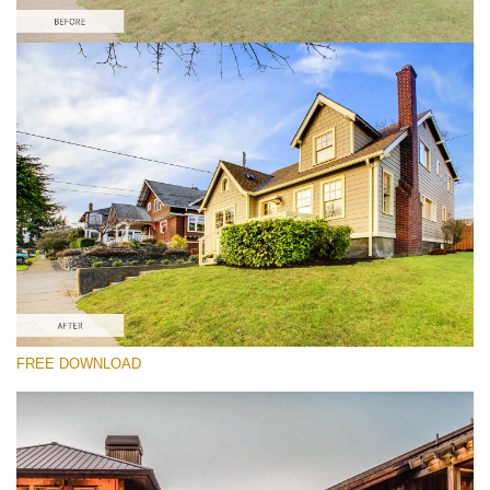
Kérlek, válassz
Real Estate HDR Preset #3
HDR Real Estate
(40 Lr Presets)
Real Estate Collection
(120 Lr Presets)
Must-Have Collection
FREE DOWNLOAD
(1432 Lr Presets)
Ingyenes letöltés