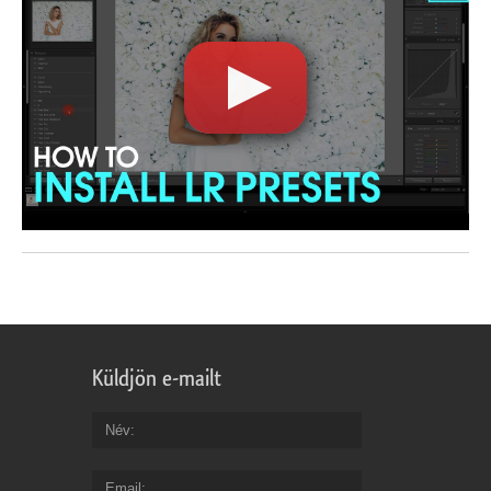
Küldjön e-mailt
Név
Email