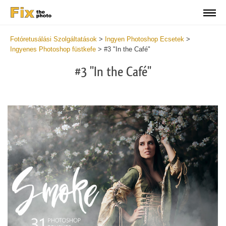
Fotóretusálási Szolgáltatások
>
Ingyen Photoshop Ecsetek
>
Ingyenes Photoshop füstkefe
>
#3 "In the Café"
#3 "In the Café"