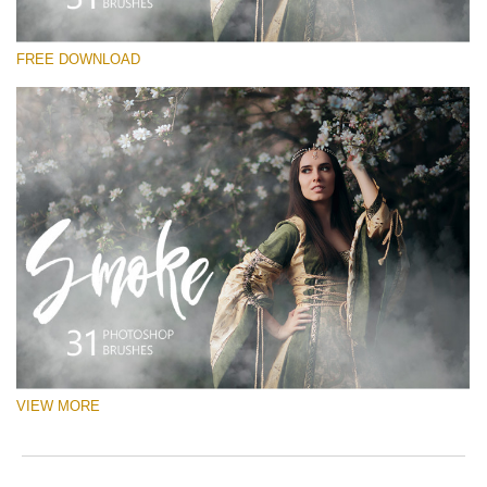
Kérlek, válassz
FREE DOWNLOAD
Free Ps Brush #3
White Smoke
(31 Ps Brushes)
Ingyenes letöltés
VIEW MORE