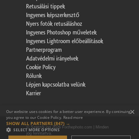
Retusálási tippek
Ingyenes képszerkesztő
Nyers fotók retusáláshoz
Ingyenes Photoshop műveletek
Ingyenes Lightroom előbeállítások
Partnerprogram
Adatvédelmi irányelvek
Cookie Policy
Rólunk
Lépjen kapcsolatba velünk
Karrier
×
Our website uses cookies for a better user experience. By continuing,
you agree to our Cookie Policy.
Read more
SHOW ALL PARTNERS
(847) →
© Szerzői jog 2026 Fixthephoto.com | Minden
SELECT MORE OPTIONS
jog fenntartva.