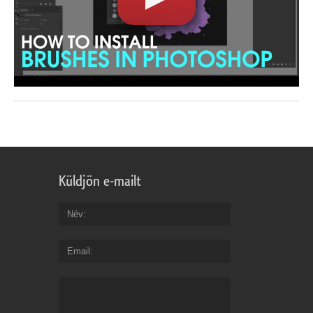
Küldjön e-mailt
Név
Email