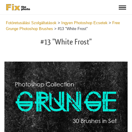
Fotóretusálási Szolgáltatások
>
Ingyen Photoshop Ecsetek
>
Free
Grunge Photoshop Brushes
>
#13 "White Frost"
#13 "White Frost"
C
li
S
at
y
the
f
but
t
an
a
rec
b
Fre
t
Gr
G
Br
P
wit
B
2
b
min
m
Wri
b