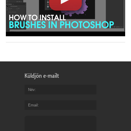
Küldjön e-mailt
Név
Email