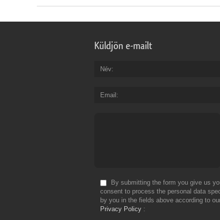
Küldjön e-mailt
Név
Email
By submitting the form you give us yo
consent to process the personal data spec
by you in the fields above according to ou
Privacy Policy