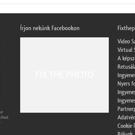
Írjon nekünk Facebookon
Fixthe
Video S
Virtual 
A képsz
Retusál
Ingyene
Nyers f
Ingyene
Ingyene
Partner
ur
Adatvéd
ified
r
Cookie 
Rólunk