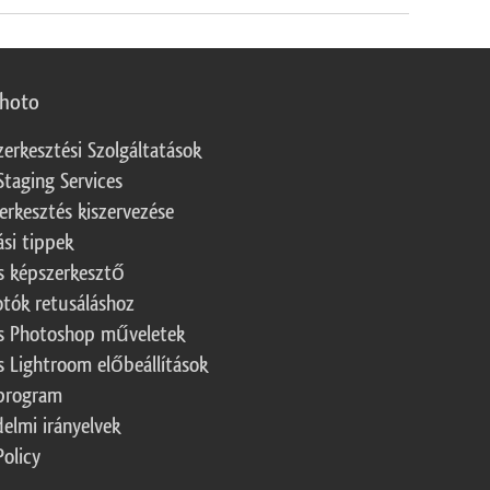
photo
zerkesztési Szolgáltatások
Staging Services
erkesztés kiszervezése
ási tippek
s képszerkesztő
otók retusáláshoz
s Photoshop műveletek
s Lightroom előbeállítások
program
elmi irányelvek
Policy