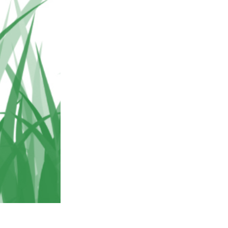
k
Video Editing Services