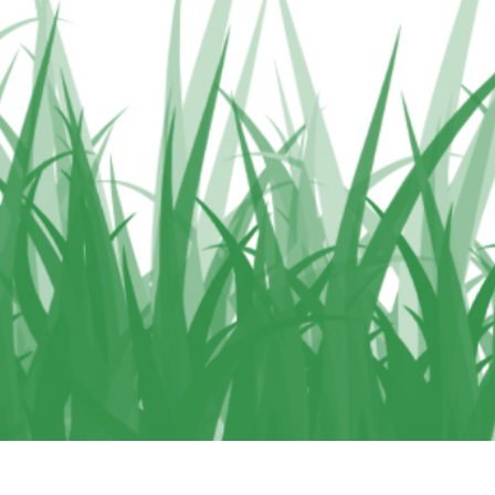
hỉnh sửa sản phẩm
Ékszer -retusálási szolgáltatások
AI Képzési Adato