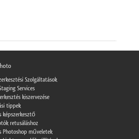
photo
zerkesztési Szolgáltatások
Staging Services
erkesztés kiszervezése
ási tippek
s képszerkesztő
otók retusáláshoz
s Photoshop műveletek