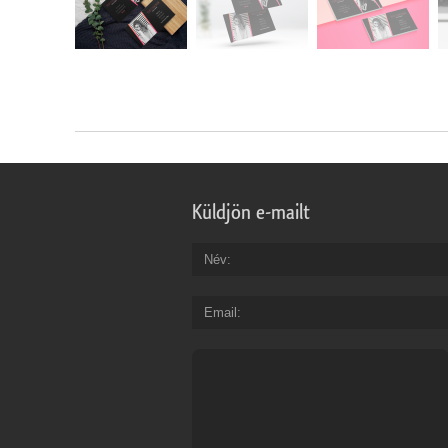
Küldjön e-mailt
Név
Email