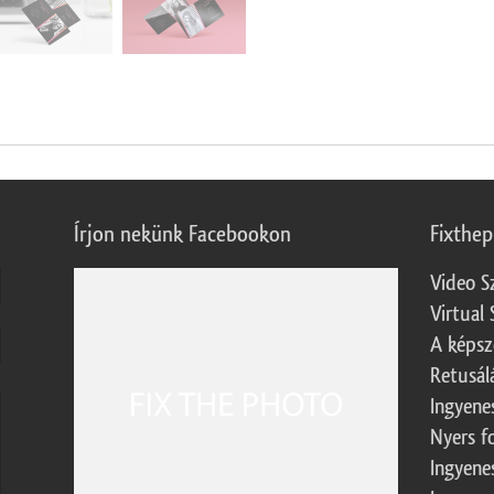
Írjon nekünk Facebookon
Fixthe
Video S
Virtual 
A képsz
Retusál
Ingyene
Nyers f
Ingyene