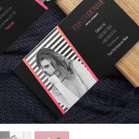
hỉnh sửa sản phẩm
Ékszer -retusálási szolgáltatások
AI Képzési Adato