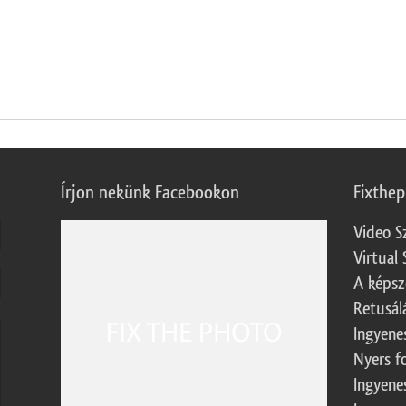
Írjon nekünk Facebookon
Fixthe
Video S
Virtual 
A képsz
Retusál
Ingyene
Nyers f
Ingyene