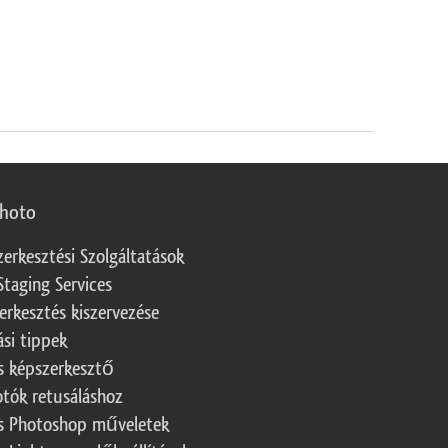
photo
zerkesztési Szolgáltatások
Staging Services
erkesztés kiszervezése
ási tippek
s képszerkesztő
otók retusáláshoz
s Photoshop műveletek