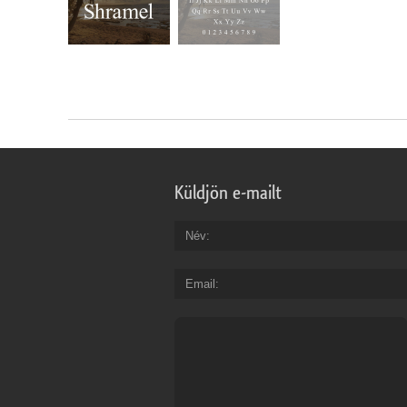
Küldjön e-mailt
Név
Email