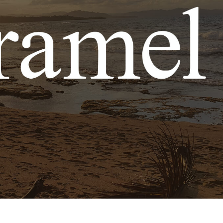
hỉnh sửa sản phẩm
Ékszer -retusálási szolgáltatások
AI Képzési Adato