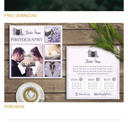
FREE DOWNLOAD
Kérlek, válassz
Free Font #33
Photographer Marketing Templates
Ingyenes letöltés
PURCHASE