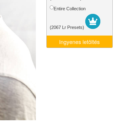
k
Video Editing Services
Entire Collection
(2067 Lr Presets)
Ingyenes letöltés