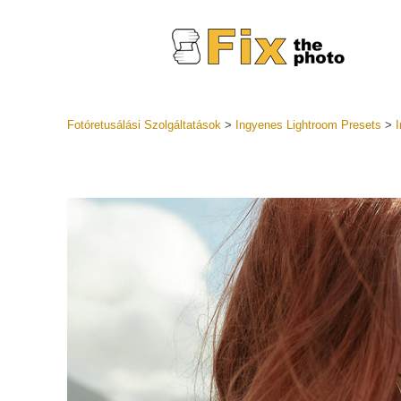
Fotóretusálási Szolgáltatások
>
Ingyenes Lightroom Presets
>
I
Lightroom
Teljes LR 
Fejlövés ret
gyűjtemé
Legjobb ü
Mobil Gy
Esküvő
sz