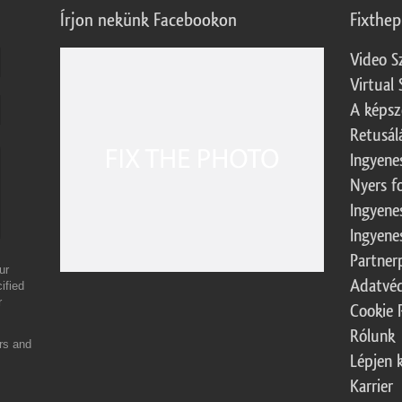
Írjon nekünk Facebookon
Fixthe
Video S
Virtual 
A képsz
Retusál
Ingyene
Nyers f
Ingyene
Ingyene
Partner
ur
Adatvéd
ified
r
Cookie 
Rólunk
ers and
Lépjen 
Karrier