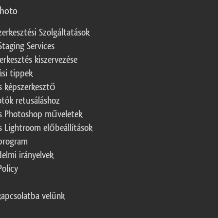
photo
zerkesztési Szolgáltatások
Staging Services
erkesztés kiszervezése
ási tippek
s képszerkesztő
otók retusáláshoz
s Photoshop műveletek
s Lightroom előbeállítások
program
elmi irányelvek
Policy
kapcsolatba velünk