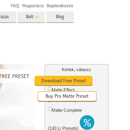
FAQ
Registráció
Bejelentkezés
razás
Bolt
Blog
es
Video
Professzionális LUT
Videofedvények
ltatások
Ingatlan Fotószerkesztő
Szolgáltatások
Kérlek, válassz
Free Matte Preset #1
Download Free Preset
Matte Effect
Buy Pro Matte Preset
tatások
Fotó -helyreállítási szolgáltatások
(30 Lr Presets)
Matte Complete
(130 Lr Presets)