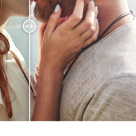
hỉnh sửa sản phẩm
Ékszer -retusálási szolgáltatások
AI Képzési Adato