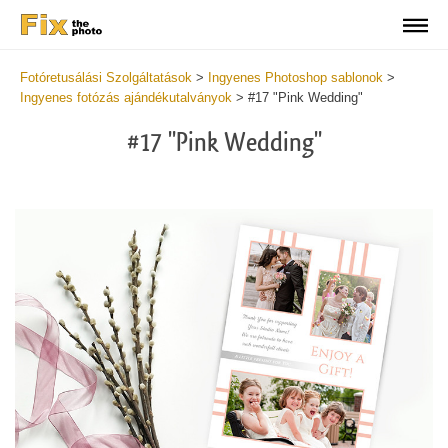
Fotóretusálási Szolgáltatások
>
Ingyenes Photoshop sablonok
>
Ingyenes fotózás ajándékutalványok
>
#17 "Pink Wedding"
#17 "Pink Wedding"
Wa
Und
var
$v
in
/va
on
line
54
Wa
Try