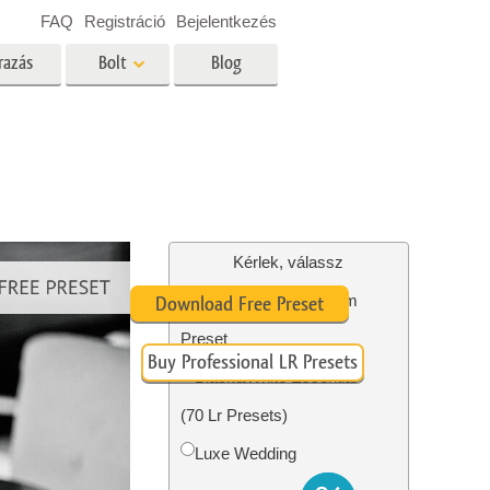
FAQ
Registráció
Bejelentkezés
razás
Bolt
Blog
es
Video
Professzionális LUT
Videofedvények
ltatások
Ingatlan Fotószerkesztő
Szolgáltatások
Kérlek, válassz
#10 Fashion Lightroom
Download Free Preset
Preset
Buy Professional LR Presets
tatások
Fotó -helyreállítási szolgáltatások
Black&White Essential
(70 Lr Presets)
Luxe Wedding