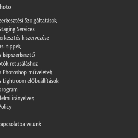
photo
zerkesztési Szolgáltatások
Staging Services
erkesztés kiszervezése
ási tippek
s képszerkesztő
otók retusáláshoz
s Photoshop műveletek
s Lightroom előbeállítások
program
elmi irányelvek
Policy
kapcsolatba velünk