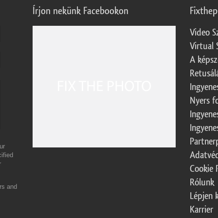
Írjon nekünk Facebookon
Fixthe
Video S
Virtual 
A képsz
Retusál
Ingyene
Nyers f
Ingyene
Ingyene
Partner
ur
Adatvéd
ified
r
Cookie 
Rólunk
ers and
Lépjen 
Karrier