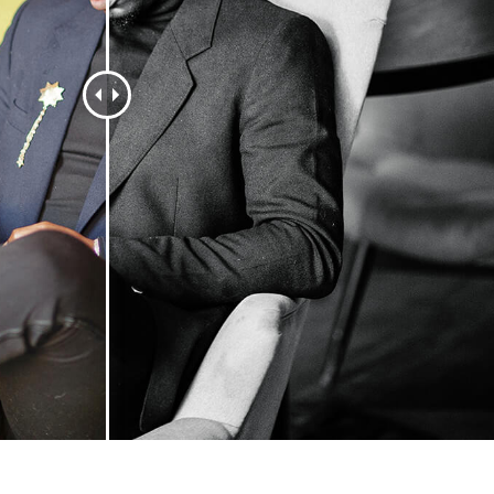
hỉnh sửa sản phẩm
Ékszer -retusálási szolgáltatások
AI Képzési Adato