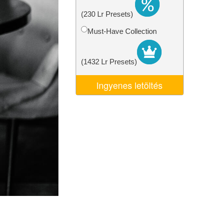
k
Video Editing Services
(230 Lr Presets)
Must-Have Collection
(1432 Lr Presets)
Ingyenes letöltés