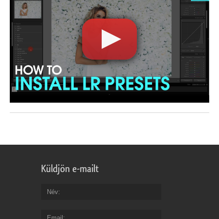
Küldjön e-mailt
Név
Email