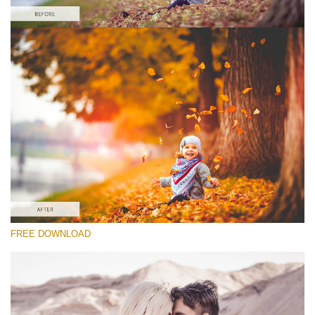
Kérlek, válassz
Lightroom Fall Preset #9
Vintage Love
(60 Lr Presets)
Matte Complete
(130 Lr Presets)
Entire Collection
FREE DOWNLOAD
(2067 Lr Presets)
Ingyenes letöltés