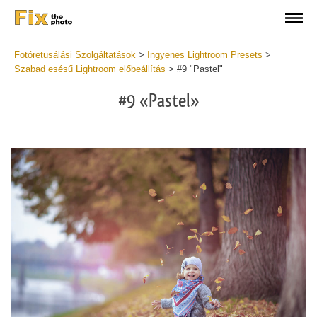
Fotóretusálási Szolgáltatások
>
Ingyenes Lightroom Presets
>
Szabad esésű Lightroom előbeállítás
>
#9 "Pastel"
#9 «Pastel»