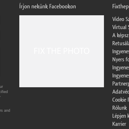
Írjon nekünk Facebookon
Fixthe
Video S
Virtual 
A képsz
Retusál
Ingyene
Nyers f
Ingyene
Ingyene
Partner
ur
Adatvéd
ified
r
Cookie 
Rólunk
ers and
Lépjen 
Karrier