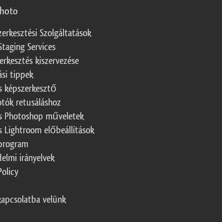
photo
zerkesztési Szolgáltatások
Staging Services
erkesztés kiszervezése
ási tippek
s képszerkesztő
otók retusáláshoz
s Photoshop műveletek
s Lightroom előbeállítások
program
elmi irányelvek
Policy
kapcsolatba velünk