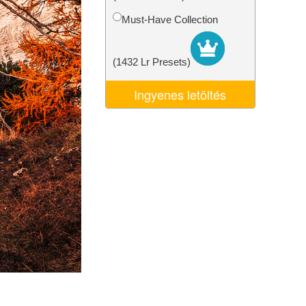
k
Video Editing Services
Must-Have Collection
(1432 Lr Presets)
Ingyenes letöltés