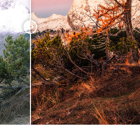
hỉnh sửa sản phẩm
Ékszer -retusálási szolgáltatások
AI Képzési Adato