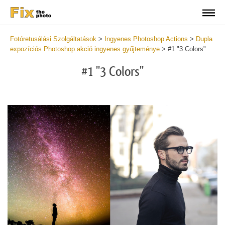
Fotóretusálási Szolgáltatások
>
Ingyenes Photoshop Actions
>
Dupla
expozíciós Photoshop akció ingyenes gyűjteménye
>
#1 "3 Colors"
#1 "3 Colors"