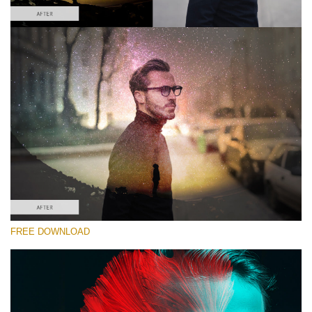
Kérlek, válassz
Double Exposure Action #1
Color Double Exposure
Double Exposure Complete
Entire Collection
Ingyenes letöltés
FREE DOWNLOAD