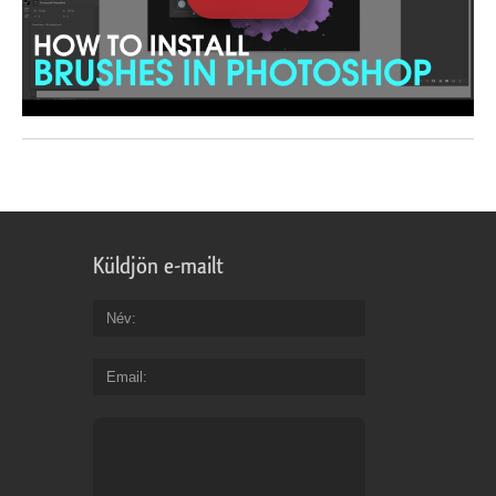
Küldjön e-mailt
Név
Email