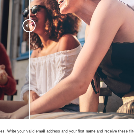
hỉnh sửa sản phẩm
Ékszer -retusálási szolgáltatások
AI Képzési Adato
es. Write your valid email address and your first name and receive these filte