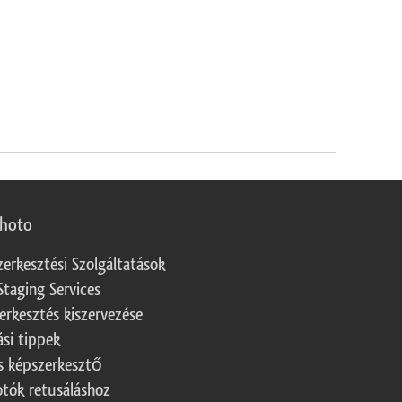
photo
zerkesztési Szolgáltatások
Staging Services
erkesztés kiszervezése
ási tippek
s képszerkesztő
otók retusáláshoz