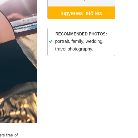
k
Video Editing Services
Ingyenes letöltés
RECOMMENDED PHOTOS:
portrait, family, wedding,
travel photography.
rs free of