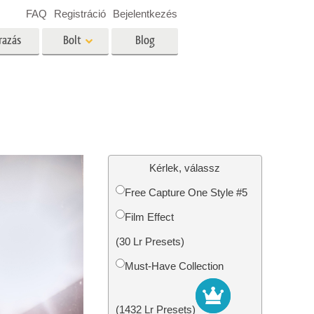
FAQ
Registráció
Bejelentkezés
razás
Bolt
Blog
es
Video
Professzionális LUT
Videofedvények
ltatások
Ingatlan Fotószerkesztő
Szolgáltatások
Kérlek, válassz
Free Capture One Style #5
Film Effect
tatások
Fotó -helyreállítási szolgáltatások
(30 Lr Presets)
Must-Have Collection
(1432 Lr Presets)