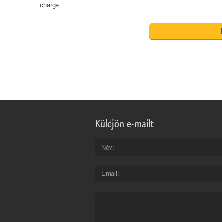
charge.
Küldjön e-mailt
Név
Email