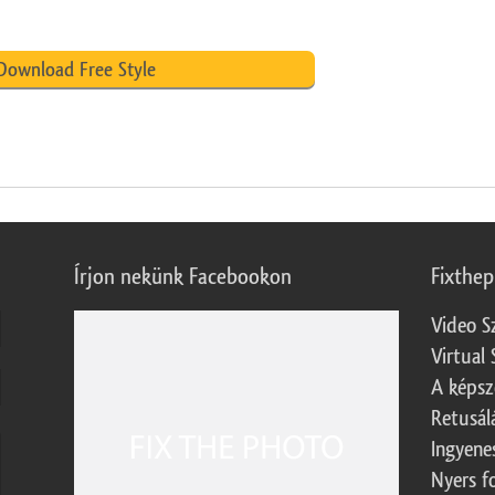
Download Free Style
Írjon nekünk Facebookon
Fixthe
Video S
Virtual 
A képsz
Retusál
Ingyene
Nyers f