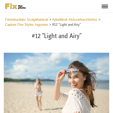
Fotóretusálási Szolgáltatások
>
Ajándékok fotószerkesztéshez
>
Capture One Styles Ingyenes
>
#12 "Light and Airy"
#12 "Light and Airy"
Cl
at
th
bu
an
re
Fr
Li
an
Ai
St
wi
2