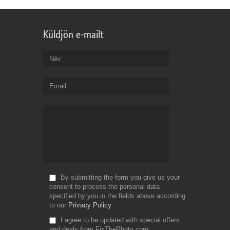
Küldjön e-mailt
Név
Email
By submitting the form you give us your
consent to process the personal data
specified by you in the fields above according
to our
Privacy Policy
I agree to be updated with special offers
and deals from FixThePhoto.com