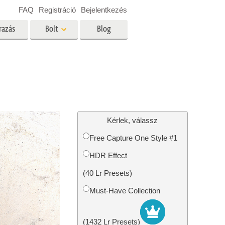
FAQ
Registráció
Bejelentkezés
razás
Bolt
Blog
es
Video
Professzionális LUT
Videofedvények
ltatások
Ingatlan Fotószerkesztő
Szolgáltatások
Kérlek, válassz
Free Capture One Style #1
HDR Effect
tatások
Fotó -helyreállítási szolgáltatások
(40 Lr Presets)
Must-Have Collection
(1432 Lr Presets)