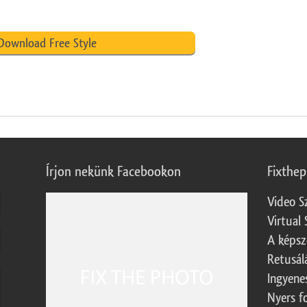
Download Free Style
Írjon nekünk Facebookon
Fixthe
Video S
Virtual 
A képsz
Retusál
Ingyene
Nyers f