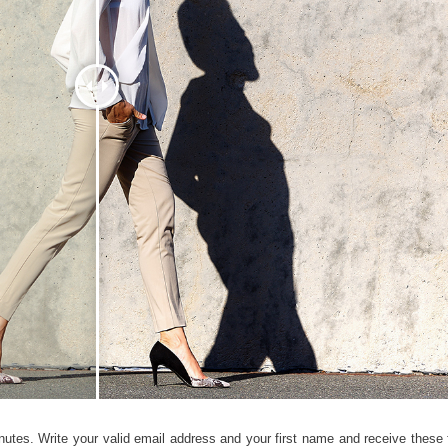
hỉnh sửa sản phẩm
Ékszer -retusálási szolgáltatások
AI Képzési Adato
nutes. Write your valid email address and your first name and receive these fi