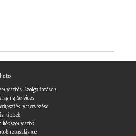
photo
zerkesztési Szolgáltatások
Staging Services
erkesztés kiszervezése
ási tippek
s képszerkesztő
otók retusáláshoz