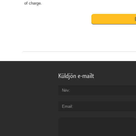
of charge.
Küldjön e-mailt
Név
Email