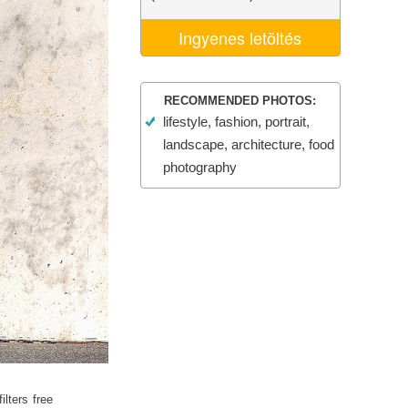
k
Video Editing Services
Ingyenes letöltés
RECOMMENDED PHOTOS:
lifestyle, fashion, portrait,
landscape, architecture, food
photography
lters free