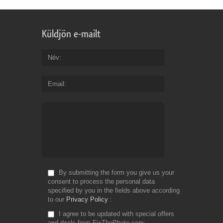
Küldjön e-mailt
Név
Email
By submitting the form you give us your
consent to process the personal data
specified by you in the fields above according
to our
Privacy Policy
I agree to be updated with special offers
and deals from FixThePhoto.com