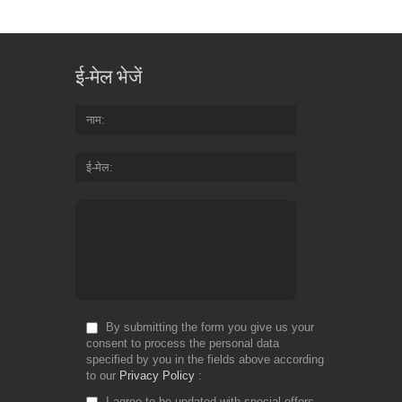
ई-मेल भेजें
नाम
ई-मेल
By submitting the form you give us your
consent to process the personal data
specified by you in the fields above according
to our
Privacy Policy
I agree to be updated with special offers