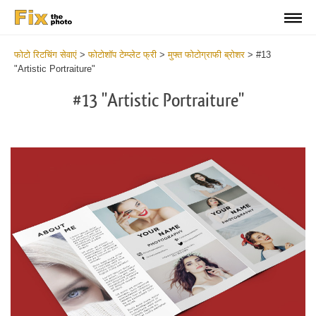
फोटो रिटचिंग सेवाएं
>
फोटोशॉप टेम्प्लेट फ्री
>
मुफ्त फोटोग्राफी ब्रोशर
>
#13
"Artistic Portraiture"
#13 "Artistic Portraiture"
Wa
Und
var
$v
in
/va
on
line
54
Wa
Try