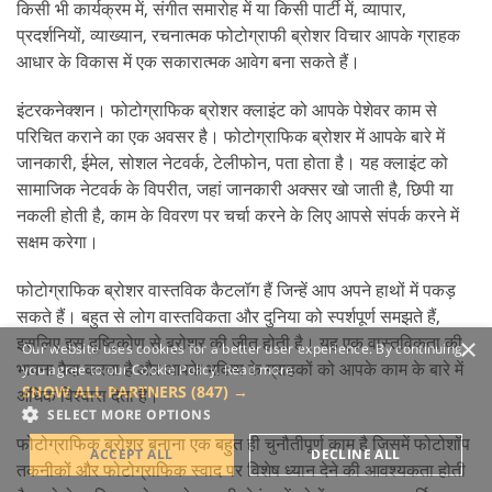
किसी भी कार्यक्रम में, संगीत समारोह में या किसी पार्टी में, व्यापार,
प्रदर्शनियों, व्याख्यान, रचनात्मक फोटोग्राफी ब्रोशर विचार आपके ग्राहक
आधार के विकास में एक सकारात्मक आवेग बना सकते हैं।
इंटरकनेक्शन। फोटोग्राफिक ब्रोशर क्लाइंट को आपके पेशेवर काम से
परिचित कराने का एक अवसर है। फोटोग्राफिक ब्रोशर में आपके बारे में
जानकारी, ईमेल, सोशल नेटवर्क, टेलीफोन, पता होता है। यह क्लाइंट को
सामाजिक नेटवर्क के विपरीत, जहां जानकारी अक्सर खो जाती है, छिपी या
नकली होती है, काम के विवरण पर चर्चा करने के लिए आपसे संपर्क करने में
सक्षम करेगा।
फोटोग्राफिक ब्रोशर वास्तविक कैटलॉग हैं जिन्हें आप अपने हाथों में पकड़
सकते हैं। बहुत से लोग वास्तविकता और दुनिया को स्पर्शपूर्ण समझते हैं,
इसलिए इस दृष्टिकोण से ब्रोशर की जीत होती है। यह एक वास्तविकता की
×
Our website uses cookies for a better user experience. By continuing,
भावना पैदा करता है और आपके भविष्य के ग्राहकों को आपके काम के बारे में
you agree to our Cookie Policy.
Read more
SHOW ALL PARTNERS
(847) →
अधिक विश्वास देता है।
SELECT MORE OPTIONS
फोटोग्राफिक ब्रोशर बनाना एक बहुत ही चुनौतीपूर्ण काम है जिसमें फोटोशॉप
ACCEPT ALL
DECLINE ALL
तकनीकों और फोटोग्राफिक स्वाद पर विशेष ध्यान देने की आवश्यकता होती