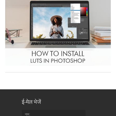
ई-मेल भेजें
नाम