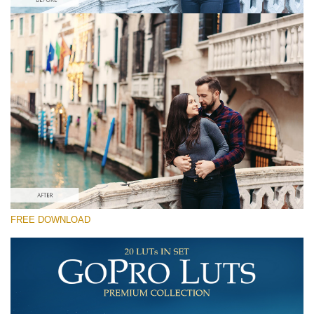
कृपया चुने
Free Kodachrome LUT #7
Premium GoPro LUTs
Cinema Look Collection (80 LUTs)
Entire Collection (260 LUTs)
मुफ्त डाउनलोड
FREE DOWNLOAD