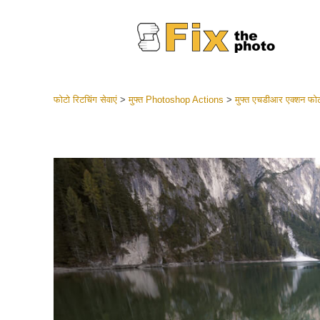
फोटो रिटचिंग सेवाएं
>
मुफ्त Photoshop Actions
>
मुफ्त एचडीआर एक्शन फोट
लाइटरूम 
संपूर्ण LR
हेडशॉट
बेस्ट डील
मोबाइल स
शादी की फ