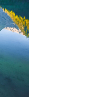
टा
Video Editing Services