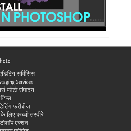
photo
एडिटिंग सर्विसिस
Staging Services
्स फोटो संपादन
 टिप्स
िटिंग फ्रीबीज
के लिए कच्ची तस्वीरें
ोटोशॉप एक्शन