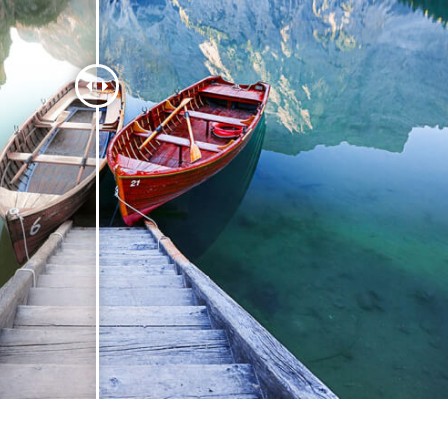
द सुधार सेवाएं
ज्वैलरी रीटचिंग सर्विसेज
एआई प्रशिक्षण डे