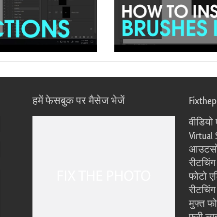
हमें फेसबुक पर मैसेज भेजें
Fixthe
वीडियो 
Virtual 
आउटसोर
रीटचिंग
फोटो एड
रीटचिंग 
मुफ्त फ