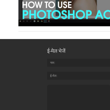
ई-मेल भेजें
नाम
ई-मेल