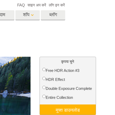
FAQ
साइन अप करें
लॉग इन करें
दाम
शॉप
ब्लॉग
es
Video
पेशेवर एलयूटी
वीडियो ओवरले
विसेज
रियल एस्टेट फोटो एडिटिंग
सर्विसेज
कृपया चुने
Free HDR Action #3
HDR Effect
िसेज
फोटो स्टोर स्टेशन सर्विसेज
Double Exposure Complete
Entire Collection
मुफ्त डाउनलोड