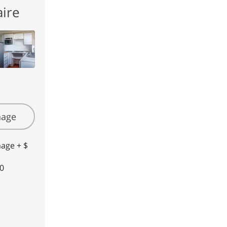
ire
hage
mage + $
50