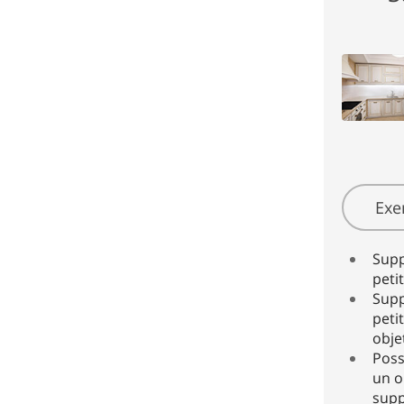
Exe
Supp
petit
Supp
peti
objet
Poss
un o
sup