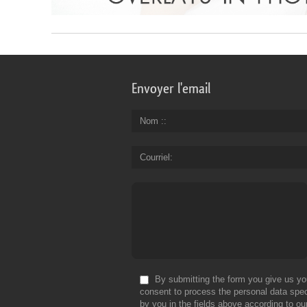
Envoyer l'email
Nom :
Courriel
By submitting the form you give us yo
consent to process the personal data spec
by you in the fields above according to ou