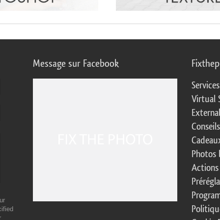
Message sur Facebook
Fixthe
Service
Virtual 
Externa
Conseil
Cadeaux
Photos 
Actions
Prérégl
Program
ur
Politiqu
ified
r