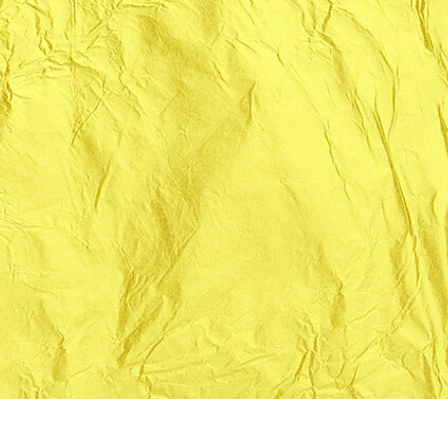
 retouche de produits
Services de retouche de bijoux
Données d'Entraîneme