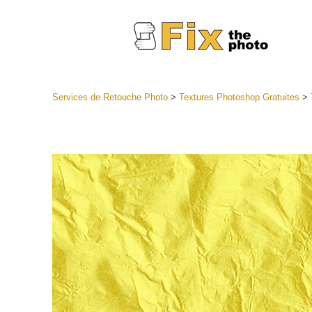
Services de Retouche Photo
>
Textures Photoshop Gratuites
>
Préréglag
Collectio
Services
préréglag
Meilleures
Collecte 
Services d