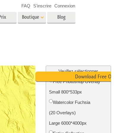
FAQ
S'inscrire
Connexion
Prix
Boutique
Blog
es
Video
LUT professionnelles
Superpositions vidéo
oto pour
Services de retouche photo
immobilière
in
Veuillez sélectionner
Download Free Overlay
Free Photoshop Overlay
e
Small 800*533px
tion
Services de restauration photo
Watercolor Fuchsia
(20 Overlays)
Large 6000*4000px