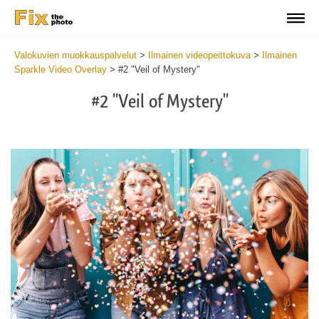
Valokuvien muokkauspalvelut
>
Ilmainen videopeittokuva
>
Ilmainen
Sparkle Video Overlay
>
#2 "Veil of Mystery"
#2 "Veil of Mystery"
Do
Fr
Ov