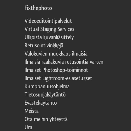
Fixthephoto
Videoeditointipalvelut
Virtual Staging Services
Ulkoista kuvankäsittely
Retusointivinkkejä
Valokuvien muokkaus ilmaisia
Ilmaisia raakakuvia retusointia varten
Ilmaiset Photoshop-toiminnot
Ilmaiset Lightroom-esiasetukset
Kumppanuusohjelma
Tietosuojakäytäntö
Evästekäytäntö
Meistä
Ota meihin yhteyttä
Ura