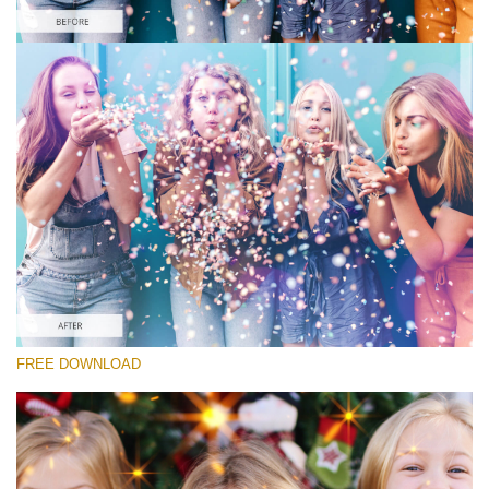
Please select
Free Sparkle Overlay #2
Sparkle Effect
Free download
FREE DOWNLOAD