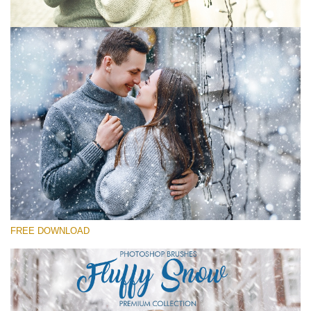
Please select
Free Ps Brush #10
Fluffy Snow
(60 Ps Brushes)
Free download
FREE DOWNLOAD